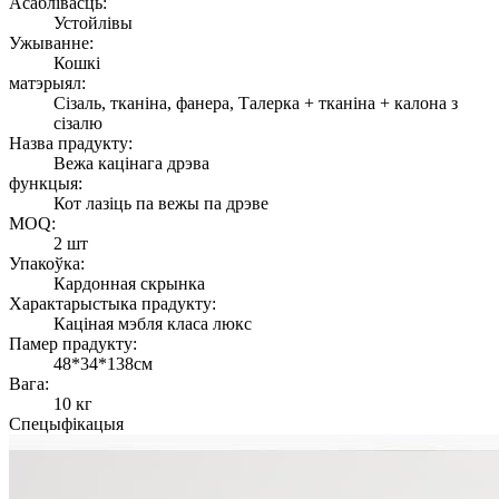
Асаблівасць:
Устойлівы
Ужыванне:
Кошкі
матэрыял:
Сізаль, тканіна, фанера, Талерка + тканіна + калона з
сізалю
Назва прадукту:
Вежа кацінага дрэва
функцыя:
Кот лазіць па вежы па дрэве
MOQ:
2 шт
Упакоўка:
Кардонная скрынка
Характарыстыка прадукту:
Каціная мэбля класа люкс
Памер прадукту:
48*34*138см
Вага:
10 кг
Спецыфікацыя