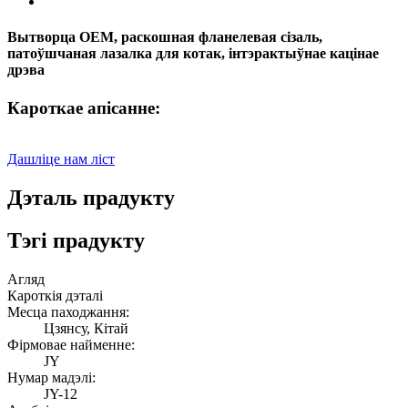
Вытворца OEM, раскошная фланелевая сізаль,
патоўшчаная лазалка для котак, інтэрактыўнае кацінае
дрэва
Кароткае апісанне:
Дашліце нам ліст
Дэталь прадукту
Тэгі прадукту
Агляд
Кароткія дэталі
Месца паходжання:
Цзянсу, Кітай
Фірмовае найменне:
JY
Нумар мадэлі:
JY-12