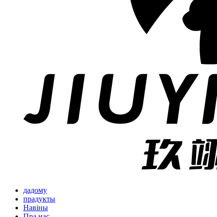
дадому
прадукты
Навіны
Пра нас