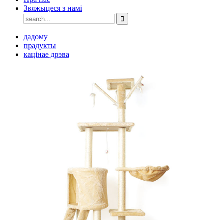
Звяжыцеся з намі
дадому
прадукты
кацінае дрэва