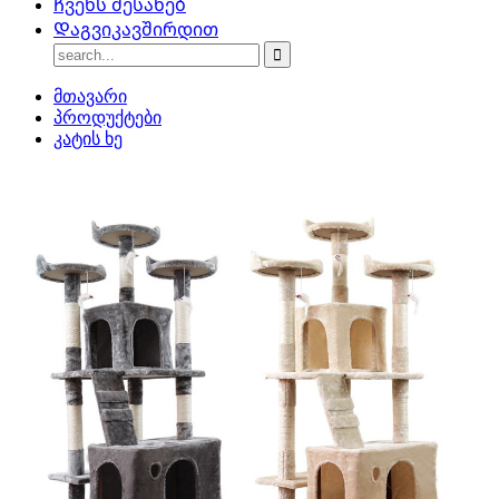
Ჩვენს შესახებ
Დაგვიკავშირდით
მთავარი
პროდუქტები
კატის ხე