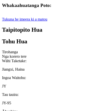
Whakaahuatanga Poto:
Tukuna he imeera ki a matou
Taipitopito Hua
Tohu Hua
Tirohanga
Nga korero tere
Wāhi Taketake:
Jiangxi, Haina
Ingoa Waitohu:
JY
Tau tauira:
JY-95