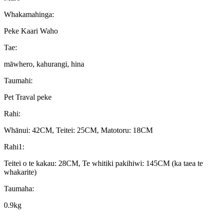
Whakamahinga:
Peke Kaari Waho
Tae:
māwhero, kahurangi, hina
Taumahi:
Pet Traval peke
Rahi:
Whānui: 42CM, Teitei: 25CM, Matotoru: 18CM
Rahi1:
Teitei o te kakau: 28CM, Te whitiki pakihiwi: 145CM (ka taea te
whakarite)
Taumaha:
0.9kg