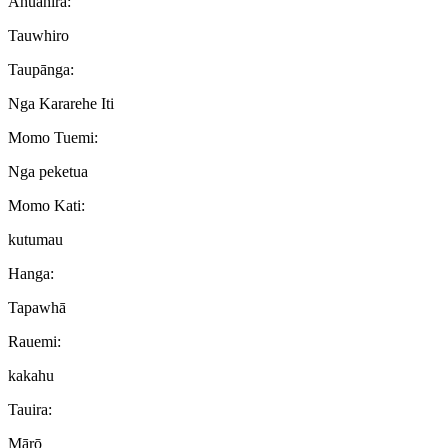
Āhuahira:
Tauwhiro
Taupānga:
Nga Kararehe Iti
Momo Tuemi:
Nga peketua
Momo Kati:
kutumau
Hanga:
Tapawhā
Rauemi:
kakahu
Tauira:
Mārō