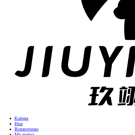
Kainga
Hua
Rongorongo
Mo matou