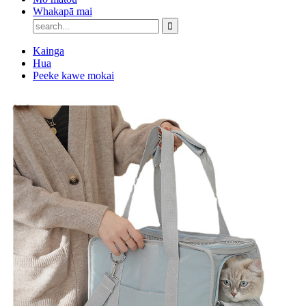
Whakapā mai
Kainga
Hua
Peeke kawe mokai