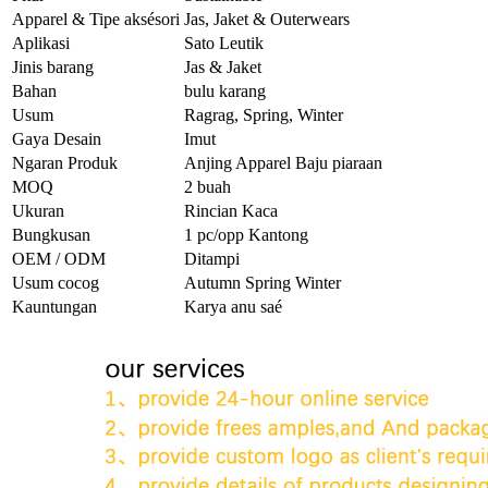
Apparel & Tipe aksésori
Jas, Jaket & Outerwears
Aplikasi
Sato Leutik
Jinis barang
Jas & Jaket
Bahan
bulu karang
Usum
Ragrag, Spring, Winter
Gaya Desain
Imut
Ngaran Produk
Anjing Apparel Baju piaraan
MOQ
2 buah
Ukuran
Rincian Kaca
Bungkusan
1 pc/opp Kantong
OEM / ODM
Ditampi
Usum cocog
Autumn Spring Winter
Kauntungan
Karya anu saé