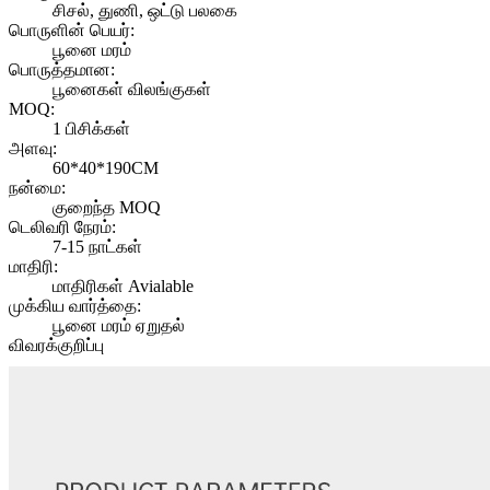
சிசல், துணி, ஒட்டு பலகை
பொருளின் பெயர்:
பூனை மரம்
பொருத்தமான:
பூனைகள் விலங்குகள்
MOQ:
1 பிசிக்கள்
அளவு:
60*40*190CM
நன்மை:
குறைந்த MOQ
டெலிவரி நேரம்:
7-15 நாட்கள்
மாதிரி:
மாதிரிகள் Avialable
முக்கிய வார்த்தை:
பூனை மரம் ஏறுதல்
விவரக்குறிப்பு