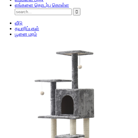
எங்களை தொடர்பு கொள்ள
வீடு
தயாரிப்புகள்
பூனை மரம்