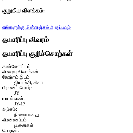
குறுகிய விளக்கம்:
எங்களுக்கு மின்னஞ்சல் அனுப்பவும்
தயாரிப்பு விவரம்
தயாரிப்பு குறிச்சொற்கள்
கண்ணோட்டம்
விரைவு விவரங்கள்
தோற்றம் இடம்:
ஜியாங்சி, சீனா
பிராண்ட் பெயர்:
JY
மாடல் எண்:
JY-17
அம்சம்:
நிலையானது
விண்ணப்பம்:
பூனைகள்
பொருள்: