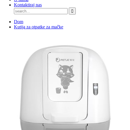
Kontaktiraj nas
Dom
Kutija za otpatke za mačke