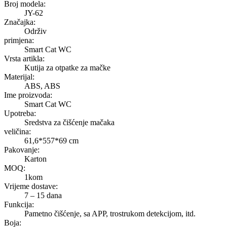
Broj modela:
JY-62
Značajka:
Održiv
primjena:
Smart Cat WC
Vrsta artikla:
Kutija za otpatke za mačke
Materijal:
ABS, ABS
Ime proizvoda:
Smart Cat WC
Upotreba:
Sredstva za čišćenje mačaka
veličina:
61,6*557*69 cm
Pakovanje:
Karton
MOQ:
1kom
Vrijeme dostave:
7 – 15 dana
Funkcija:
Pametno čišćenje, sa APP, trostrukom detekcijom, itd.
Boja: