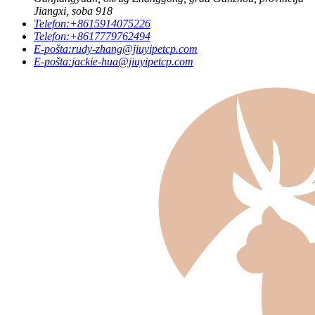
Jiangxi, soba 918
Telefon:
+8615914075226
Telefon:
+8617779762494
E-pošta:
rudy-zhang@jiuyipetcp.com
E-pošta:
jackie-hua@jiuyipetcp.com