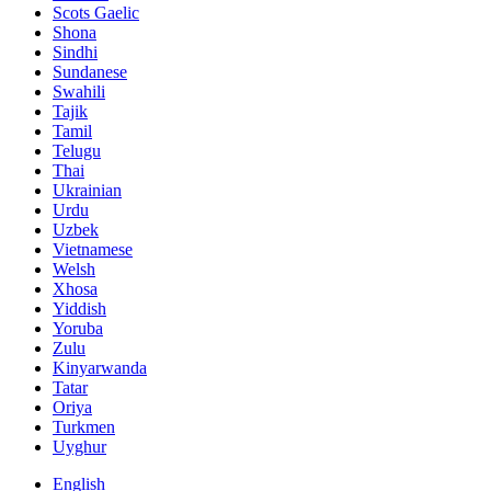
Scots Gaelic
Shona
Sindhi
Sundanese
Swahili
Tajik
Tamil
Telugu
Thai
Ukrainian
Urdu
Uzbek
Vietnamese
Welsh
Xhosa
Yiddish
Yoruba
Zulu
Kinyarwanda
Tatar
Oriya
Turkmen
Uyghur
English