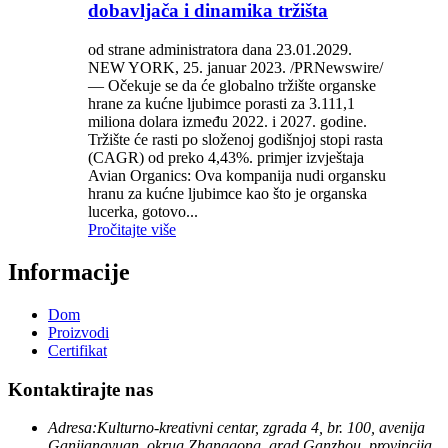
dobavljača i dinamika tržišta
od strane administratora dana 23.01.2029.
NEW YORK, 25. januar 2023. /PRNewswire/
— Očekuje se da će globalno tržište organske
hrane za kućne ljubimce porasti za 3.111,1
miliona dolara između 2022. i 2027. godine.
Tržište će rasti po složenoj godišnjoj stopi rasta
(CAGR) od preko 4,43%. primjer izvještaja
Avian Organics: Ova kompanija nudi organsku
hranu za kućne ljubimce kao što je organska
lucerka, gotovo...
Pročitajte više
Informacije
Dom
Proizvodi
Certifikat
Kontaktirajte nas
Adresa:
Kulturno-kreativni centar, zgrada 4, br. 100, avenija
Ganjiangyuan, okrug Zhanggong, grad Ganzhou, provincija