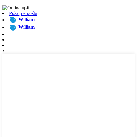
Pošalji e-poštu
William
William
x