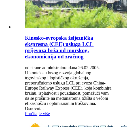
Kinesko-evropska željeznička
ekspresna (CEE) usluga LCL
prijevoza brža od morskog,
ekonomičnija od zračnog
od strane administratora dana 26.02.2005.
U kontekstu brzog razvoja globalnog
trgovinskog i logističkog okruženja,
preporučujemo uslugu LCL prijevoza China-
Europe Railway Express (CEE), koja kombinira
brzinu, isplativost i pouzdanost, pomažući vam
da se proširite na međunarodna tržišta s većom
efikasnošću i optimiziranim troškovima.
Osnovni...
Pročitajte više