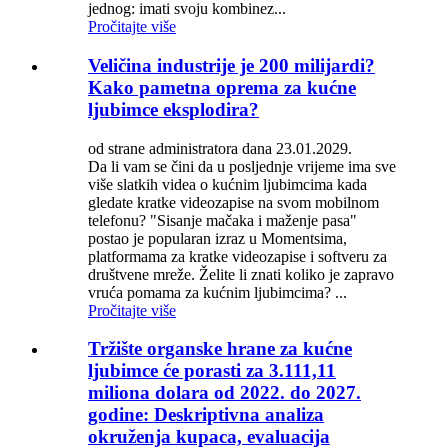
jednog: imati svoju kombinez...
Pročitajte više
Veličina industrije je 200 milijardi?
Kako pametna oprema za kućne
ljubimce eksplodira?
od strane administratora dana 23.01.2029.
Da li vam se čini da u posljednje vrijeme ima sve
više slatkih videa o kućnim ljubimcima kada
gledate kratke videozapise na svom mobilnom
telefonu? "Sisanje mačaka i maženje pasa"
postao je popularan izraz u Momentsima,
platformama za kratke videozapise i softveru za
društvene mreže. Želite li znati koliko je zapravo
vruća pomama za kućnim ljubimcima? ...
Pročitajte više
Tržište organske hrane za kućne
ljubimce će porasti za 3.111,11
miliona dolara od 2022. do 2027.
godine: Deskriptivna analiza
okruženja kupaca, evaluacija