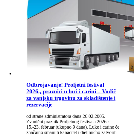
Odbrojavanje! Proljetni festival
2026., praznici u luci i carini – Vodič
za vanjsku trgovinu za skladištenje i
rezervacije
od strane administratora dana 26.02.2005.
Zvanični praznik Proljetnog festivala 2026.:
15.-23. februar (ukupno 9 dana). Luke i carine će
značajno smanjiti kapacitet i djelimično zatvoriti