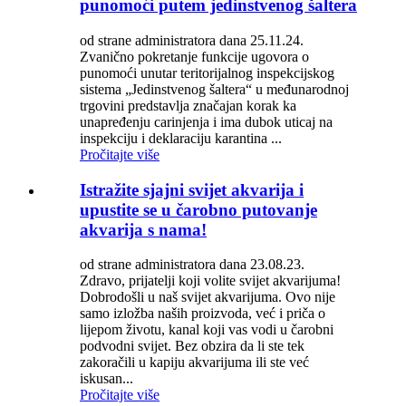
punomoći putem jedinstvenog šaltera
od strane administratora dana 25.11.24.
Zvanično pokretanje funkcije ugovora o
punomoći unutar teritorijalnog inspekcijskog
sistema „Jedinstvenog šaltera“ u međunarodnoj
trgovini predstavlja značajan korak ka
unapređenju carinjenja i ima dubok uticaj na
inspekciju i deklaraciju karantina ...
Pročitajte više
Istražite sjajni svijet akvarija i
upustite se u čarobno putovanje
akvarija s nama!
od strane administratora dana 23.08.23.
Zdravo, prijatelji koji volite svijet akvarijuma!
Dobrodošli u naš svijet akvarijuma. Ovo nije
samo izložba naših proizvoda, već i priča o
lijepom životu, kanal koji vas vodi u čarobni
podvodni svijet. Bez obzira da li ste tek
zakoračili u kapiju akvarijuma ili ste već
iskusan...
Pročitajte više