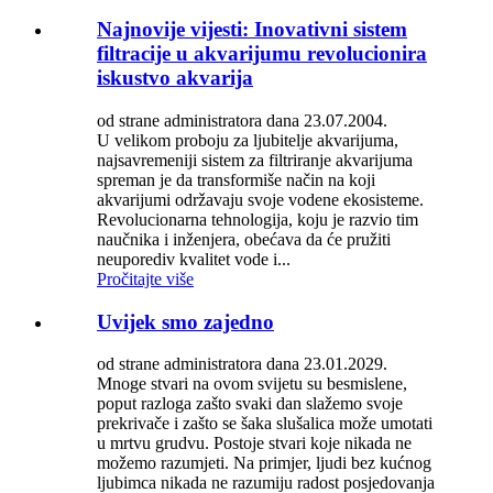
Najnovije vijesti: Inovativni sistem
filtracije u akvarijumu revolucionira
iskustvo akvarija
od strane administratora dana 23.07.2004.
U velikom proboju za ljubitelje akvarijuma,
najsavremeniji sistem za filtriranje akvarijuma
spreman je da transformiše način na koji
akvarijumi održavaju svoje vodene ekosisteme.
Revolucionarna tehnologija, koju je razvio tim
naučnika i inženjera, obećava da će pružiti
neuporediv kvalitet vode i...
Pročitajte više
Uvijek smo zajedno
od strane administratora dana 23.01.2029.
Mnoge stvari na ovom svijetu su besmislene,
poput razloga zašto svaki dan slažemo svoje
prekrivače i zašto se šaka slušalica može umotati
u mrtvu grudvu. Postoje stvari koje nikada ne
možemo razumjeti. Na primjer, ljudi bez kućnog
ljubimca nikada ne razumiju radost posjedovanja