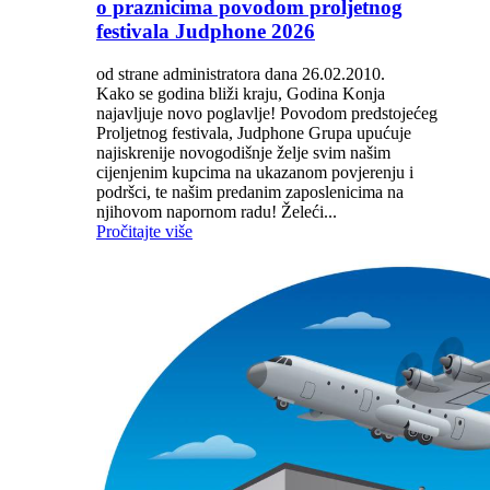
o praznicima povodom proljetnog
festivala Judphone 2026
od strane administratora dana 26.02.2010.
Kako se godina bliži kraju, Godina Konja
najavljuje novo poglavlje! Povodom predstojećeg
Proljetnog festivala, Judphone Grupa upućuje
najiskrenije novogodišnje želje svim našim
cijenjenim kupcima na ukazanom povjerenju i
podršci, te našim predanim zaposlenicima na
njihovom napornom radu! Želeći...
Pročitajte više