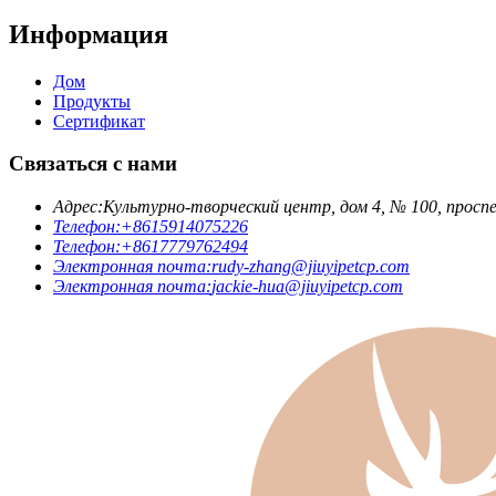
Информация
Дом
Продукты
Сертификат
Связаться с нами
Адрес:
Культурно-творческий центр, дом 4, № 100, просп
Телефон:
+8615914075226
Телефон:
+8617779762494
Электронная почта:
rudy-zhang@jiuyipetcp.com
Электронная почта:
jackie-hua@jiuyipetcp.com