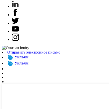
Отправить электронное письмо
Уильям
Уильям
x