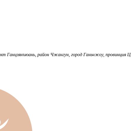
ект Ганцзянъюань, район Чжангун, город Ганьчжоу, провинция Ц