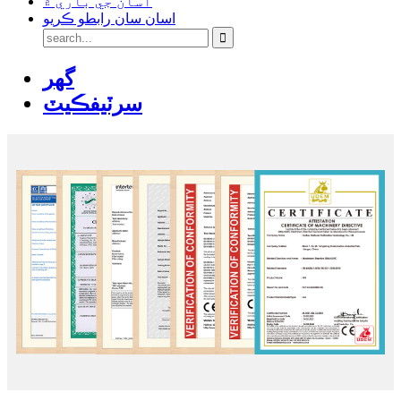
اسان جي باري ۾
اسان سان رابطو ڪريو
گهر
سرٽيفڪيٽ