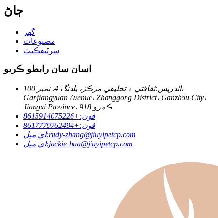
ڄاڻ
گهر
مصنوعات
سرٽيفڪيٽ
اسان سان رابطو ڪريو
ائڊريس:
ثقافتي ۽ تخليقي مرڪز، بلڊنگ 4، نمبر 100،
Ganjiangyuan Avenue، Zhanggong District، Ganzhou City،
Jiangxi Province، ڪمرو 918
فون:
+8615914075226
فون:
+8617779762494
rudy-zhang@jiuyipetcp.com
اي ميل:
jackie-hua@jiuyipetcp.com
اي ميل: