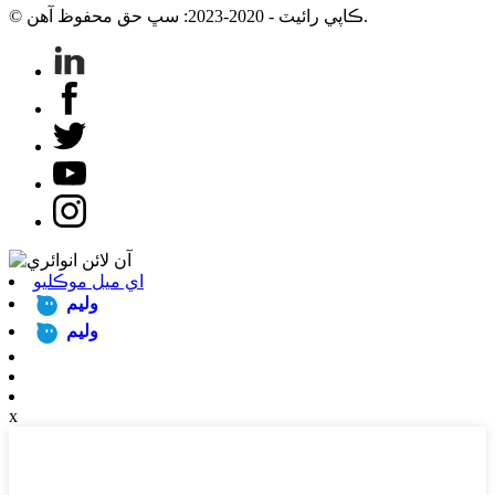
© ڪاپي رائيٽ - 2020-2023: سڀ حق محفوظ آهن.
اي ميل موڪليو
وليم
وليم
x