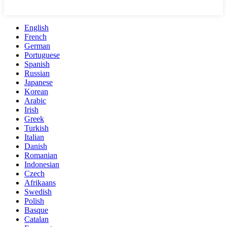
English
French
German
Portuguese
Spanish
Russian
Japanese
Korean
Arabic
Irish
Greek
Turkish
Italian
Danish
Romanian
Indonesian
Czech
Afrikaans
Swedish
Polish
Basque
Catalan