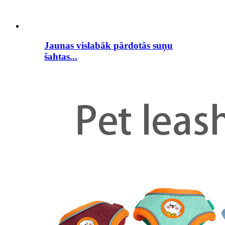
Jaunas vislabāk pārdotās suņu
šahtas...