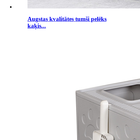
Augstas kvalitātes tumši pelēks
kaķis...