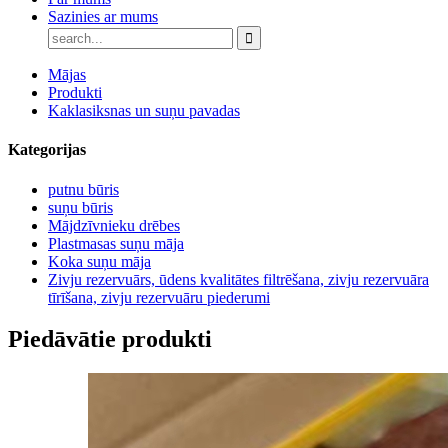
Sazinies ar mums
Mājas
Produkti
Kaklasiksnas un suņu pavadas
Kategorijas
putnu būris
suņu būris
Mājdzīvnieku drēbes
Plastmasas suņu māja
Koka suņu māja
Zivju rezervuārs, ūdens kvalitātes filtrēšana, zivju rezervuāra
tīrīšana, zivju rezervuāru piederumi
Piedāvātie produkti