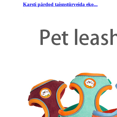
Karsti pārdod taisnstūrveida eko...