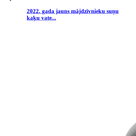
2022. gada jauns mājdzīvnieku suņu
kaķu vate...