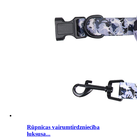
Rūpnīcas vairumtirdzniecība
luksusa...