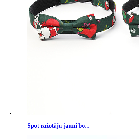
Spot ražotāju jauni bo...