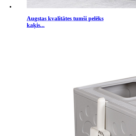
Augstas kvalitātes tumši pelēks
kaķis...