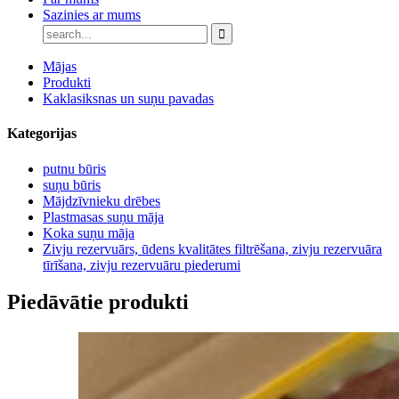
Sazinies ar mums
Mājas
Produkti
Kaklasiksnas un suņu pavadas
Kategorijas
putnu būris
suņu būris
Mājdzīvnieku drēbes
Plastmasas suņu māja
Koka suņu māja
Zivju rezervuārs, ūdens kvalitātes filtrēšana, zivju rezervuāra
tīrīšana, zivju rezervuāru piederumi
Piedāvātie produkti