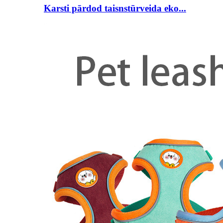
Karsti pārdod taisnstūrveida eko...